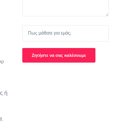
η
ου
ς ή
α.