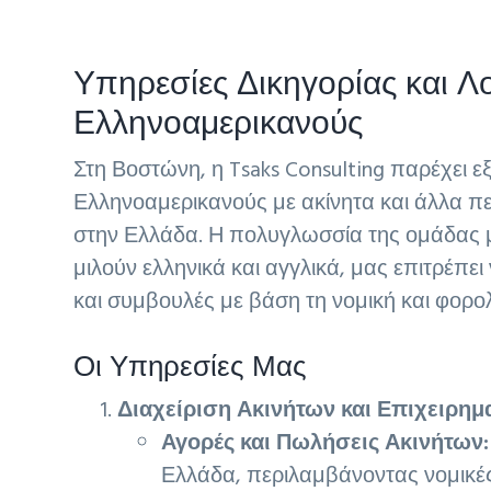
v
n
d
i
t
e
Υπηρεσίες Δικηγορίας και Λ
g
b
a
a
Ελληνοαμερικανούς
t
r
Στη Βοστώνη, η Tsaks Consulting παρέχει εξ
i
Ελληνοαμερικανούς με ακίνητα και άλλα πε
o
στην Ελλάδα. Η πολυγλωσσία της ομάδας μ
n
μιλούν ελληνικά και αγγλικά, μας επιτρέπ
και συμβουλές με βάση τη νομική και φορο
Οι Υπηρεσίες Μας
Διαχείριση Ακινήτων και Επιχειρη
Αγορές και Πωλήσεις Ακινήτων:
Ελλάδα, περιλαμβάνοντας νομικές