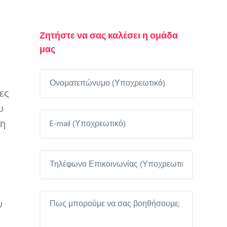
Primary
Ζητήστε να σας καλέσει η ομάδα
μας
Sidebar
ες
υ
ξη
ν